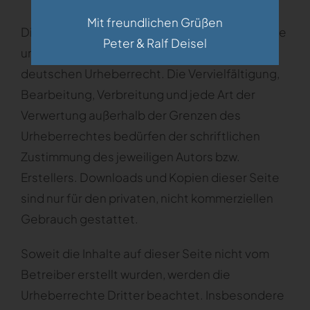
Mit freundlichen Grüßen
Die durch die Seitenbetreiber erstellten Inhalte
Peter & Ralf Deisel
und Werke auf diesen Seiten unterliegen dem
deutschen Urheberrecht. Die Vervielfältigung,
Bearbeitung, Verbreitung und jede Art der
Verwertung außerhalb der Grenzen des
Urheberrechtes bedürfen der schriftlichen
Zustimmung des jeweiligen Autors bzw.
Erstellers. Downloads und Kopien dieser Seite
sind nur für den privaten, nicht kommerziellen
Gebrauch gestattet.
Soweit die Inhalte auf dieser Seite nicht vom
Betreiber erstellt wurden, werden die
Urheberrechte Dritter beachtet. Insbesondere