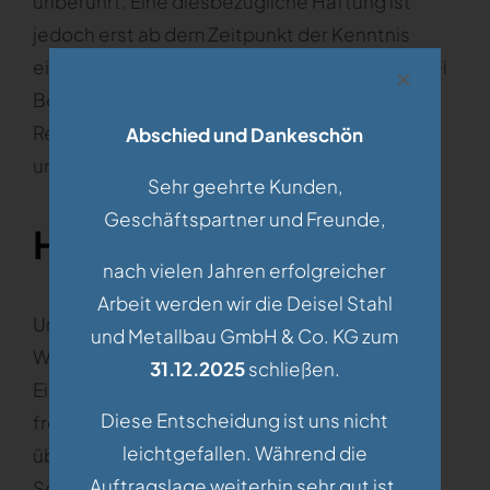
unberührt. Eine diesbezügliche Haftung ist
jedoch erst ab dem Zeitpunkt der Kenntnis
einer konkreten Rechtsverletzung möglich. Bei
Bekanntwerden von entsprechenden
Rechtsverletzungen werden wir diese Inhalte
Abschied und Dankeschön
umgehend entfernen.
Sehr geehrte Kunden,
Geschäftspartner und Freunde,
Haftung für Links
nach vielen Jahren erfolgreicher
Arbeit werden wir die Deisel Stahl
Unser Angebot enthält Links zu externen
und Metallbau GmbH & Co. KG zum
Websites Dritter, auf deren Inhalte wir keinen
31.12.2025
schließen.
Einfluss haben. Deshalb können wir für diese
Diese Entscheidung ist uns nicht
fremden Inhalte auch keine Gewähr
leichtgefallen. Während die
übernehmen. Für die Inhalte der verlinkten
Auftragslage weiterhin sehr gut ist,
Seiten ist stets der jeweilige Anbieter oder