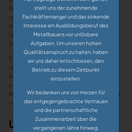
stellt uns der zunehmende
Betreiber der Seiten verantwortlich. Die
Fachkräftemangel und das sinkende
verlinkten Seiten wurden zum Zeitpunkt der
Interesse am Ausbildungsberuf des
Verlinkung auf mögliche Rechtsverstöße
Metallbauers vor unlösbare
überprüft. Rechtswidrige Inhalte waren zum
Aufgaben. Um unseren hohen
Zeitpunkt der Verlinkung nicht erkennbar.
Qualitätsanspruch zu halten, haben
Eine permanente inhaltliche Kontrolle der
wir uns daher entschlossen, den
verlinkten Seiten ist jedoch ohne konkrete
Betrieb zu diesem Zeitpunkt
Anhaltspunkte einer Rechtsverletzung nicht
einzustellen.
zumutbar. Bei Bekanntwerden von
Wir bedanken uns von Herzen für
Rechtsverletzungen werden wir derartige Links
das entgegengebrachte Vertrauen
umgehend entfernen.
und die partnerschaftliche
Zusammenarbeit über die
Urheberrecht
vergangenen Jahre hinweg.