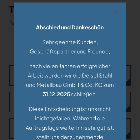
Titel
Beschreibung dazu…
Abschied und Dankeschön
Sehr geehrte Kunden,
Geschäftspartner und Freunde,
nach vielen Jahren erfolgreicher
A
Arbeit werden wir die Deisel Stahl
und Metallbau GmbH & Co. KG zum
31.12.2025
schließen.
B
Diese Entscheidung ist uns nicht
leichtgefallen. Während die
Auftragslage weiterhin sehr gut ist,
C
stellt uns der zunehmende