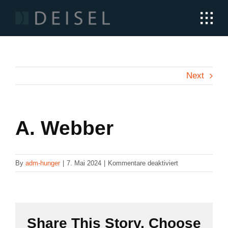
Skip
to
content
Next
A. Webber
für
By
adm-hunger
|
7. Mai 2024
|
Kommentare deaktiviert
A.
Webber
Share This Story, Choose