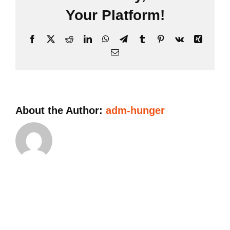
Your Platform!
Facebook
X
Reddit
LinkedIn
WhatsApp
Telegram
Tumblr
Pinterest
Vk
Xing
Email
About the Author:
adm-hunger