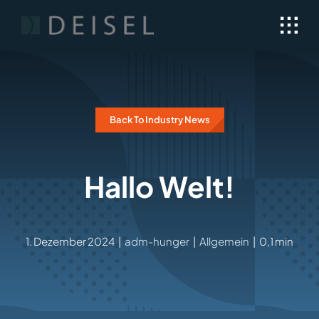
Skip
to
content
Back To Industry News
Hallo Welt!
1. Dezember 2024
|
adm-hunger
|
Allgemein
|
0,1 min